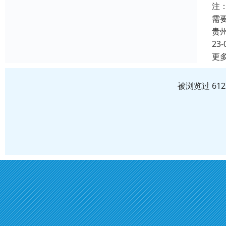
注
需
贵
23-
更
被浏览过 61