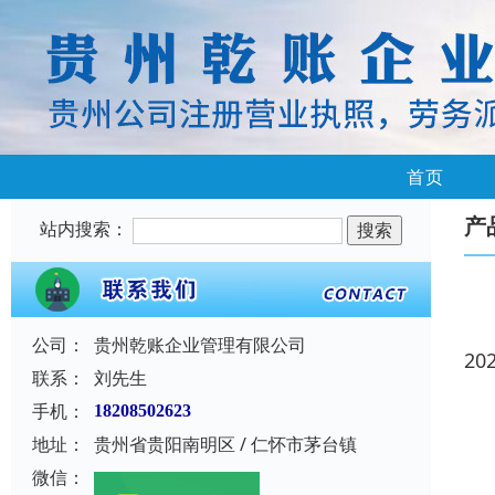
首页
产
站内搜索：
公司：
贵州乾账企业管理有限公司
20
联系：
刘先生
手机：
18208502623
地址：
贵州省贵阳南明区 / 仁怀市茅台镇
微信：