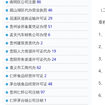
南明区公司注册
86
（
观山湖区代办营业执照
46
花溪区道路运输许可证
29
章
贵州诊所备案凭证办理
51
1
孟关汽车销售公司办理
6
贵州建筑资质代办
2
2
贵阳人力资源许可证代办
19
3
贵阳劳务派遣许可证代办
24
遵义市工商代办
62
4
仁怀食品经营许可证
2
5
茅台镇食品经营许可证
48
贵州仁怀公司注销
97
6
仁怀茅台镇公司注销
1