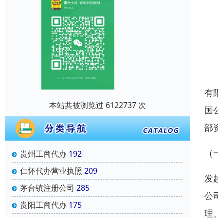
有
本站共被浏览过 6122737 次
国
部
（
贵州工商代办
192
仁怀代办营业执照
209
发
茅台镇注册公司
285
公
贵阳工商代办
175
理