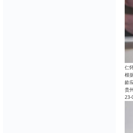
仁
根
龄应
贵
23-