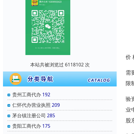
价
本站共被浏览过 6118102 次
需
限
贵州工商代办
192
验
仁怀代办营业执照
209
业
茅台镇注册公司
285
股
贵阳工商代办
175