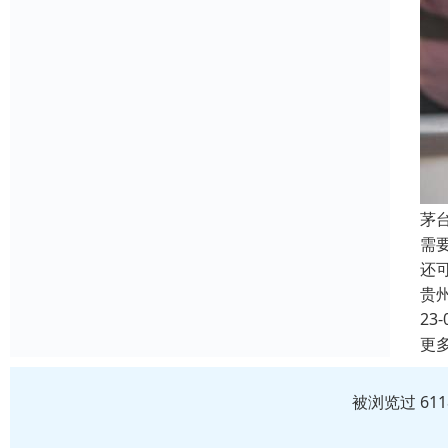
茅
需
还
贵
23-
更
被浏览过 61