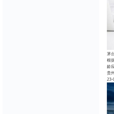
茅
根
龄应
贵
23-