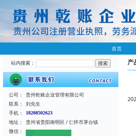
首页
产
站内搜索：
公司：
贵州乾账企业管理有限公司
20
联系：
刘先生
手机：
18208502623
地址：
贵州省贵阳南明区 / 仁怀市茅台镇
微信：