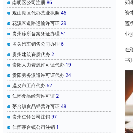
如
南明区公司注册
86
资
观山湖区代办营业执照
46
遵
花溪区道路运输许可证
29
贵州诊所备案凭证办理
51
业
孟关汽车销售公司办理
6
在
贵州建筑资质代办
2
书
贵阳人力资源许可证代办
19
贵阳劳务派遣许可证代办
24
遵义市工商代办
62
仁怀食品经营许可证
2
茅台镇食品经营许可证
48
贵州仁怀公司注销
97
仁怀茅台镇公司注销
1